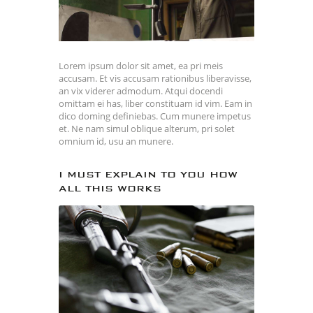
Lorem ipsum dolor sit amet, ea pri meis
accusam. Et vis accusam rationibus liberavisse,
an vix viderer admodum. Atqui docendi
omittam ei has, liber constituam id vim. Eam in
dico doming definiebas. Cum munere impetus
et. Ne nam simul oblique alterum, pri solet
omnium id, usu an munere.
I MUST EXPLAIN TO YOU HOW
ALL THIS WORKS