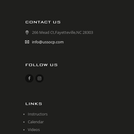
CONTACT US
266 Mead Ct,Fayetteville,NC 28303
info@ussocp.com
FOLLOW US
LINKS
Instructors
Calendar
Videos