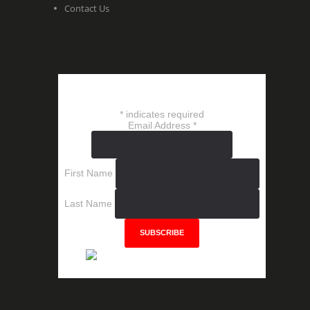
Contact Us
SUBSCRIBE
*
indicates required
Email Address
*
First Name
Last Name