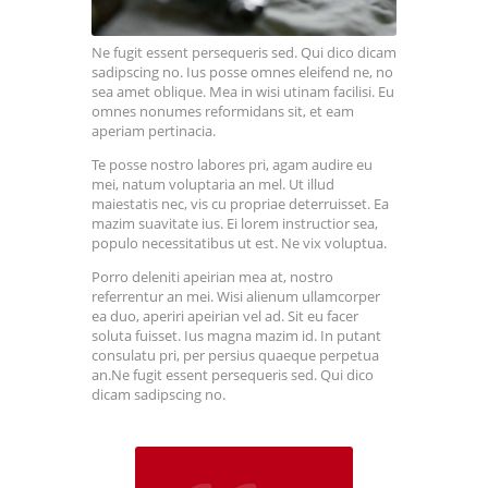
Ne fugit essent persequeris sed. Qui dico dicam
sadipscing no. Ius posse omnes eleifend ne, no
sea amet oblique. Mea in wisi utinam facilisi. Eu
omnes nonumes reformidans sit, et eam
aperiam pertinacia.
Te posse nostro labores pri, agam audire eu
mei, natum voluptaria an mel. Ut illud
maiestatis nec, vis cu propriae deterruisset. Ea
mazim suavitate ius. Ei lorem instructior sea,
populo necessitatibus ut est. Ne vix voluptua.
Porro deleniti apeirian mea at, nostro
referrentur an mei. Wisi alienum ullamcorper
ea duo, aperiri apeirian vel ad. Sit eu facer
soluta fuisset. Ius magna mazim id. In putant
consulatu pri, per persius quaeque perpetua
an.Ne fugit essent persequeris sed. Qui dico
dicam sadipscing no.