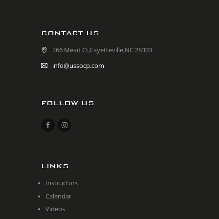
CONTACT US
266 Mead Ct,Fayetteville,NC 28303
info@ussocp.com
FOLLOW US
LINKS
Instructors
Calendar
Videos