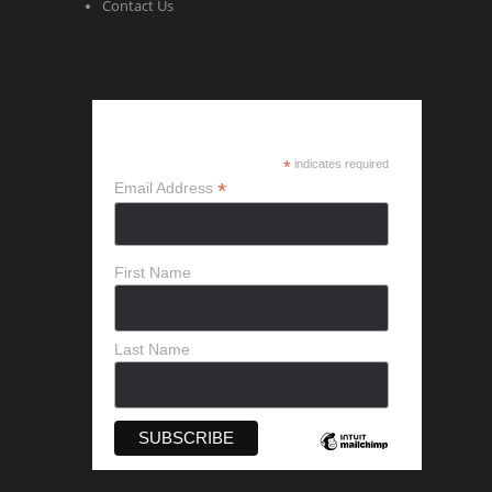
Contact Us
SUBSCRIBE
*
indicates required
*
Email Address
First Name
Last Name