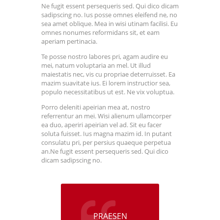
Ne fugit essent persequeris sed. Qui dico dicam
sadipscing no. Ius posse omnes eleifend ne, no
sea amet oblique. Mea in wisi utinam facilisi. Eu
omnes nonumes reformidans sit, et eam
aperiam pertinacia.
Te posse nostro labores pri, agam audire eu
mei, natum voluptaria an mel. Ut illud
maiestatis nec, vis cu propriae deterruisset. Ea
mazim suavitate ius. Ei lorem instructior sea,
populo necessitatibus ut est. Ne vix voluptua.
Porro deleniti apeirian mea at, nostro
referrentur an mei. Wisi alienum ullamcorper
ea duo, aperiri apeirian vel ad. Sit eu facer
soluta fuisset. Ius magna mazim id. In putant
consulatu pri, per persius quaeque perpetua
an.Ne fugit essent persequeris sed. Qui dico
dicam sadipscing no.
PRAESEN