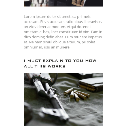
Lorem ipsum dolor sit amet, ea pri meis
accusam. Et vis accusam rationibus liberavisse,
an vix viderer admodum. Atqui docendi
omittam ei has, liber constituam id vim. Eam in
dico doming definiebas. Cum munere impetus
et. Ne nam simul oblique alterum, pri solet
omnium id, usu an munere.
I MUST EXPLAIN TO YOU HOW
ALL THIS WORKS